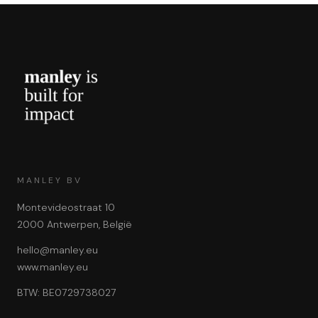
MANLEY BV
Montevideostraat 10
2000 Antwerpen, België
hello@manley.eu
www.manley.eu
BTW: BE0729738027