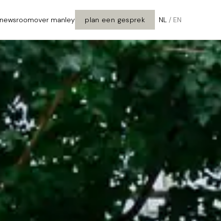
newsroom
over manley
plan een gesprek
NL
/
EN